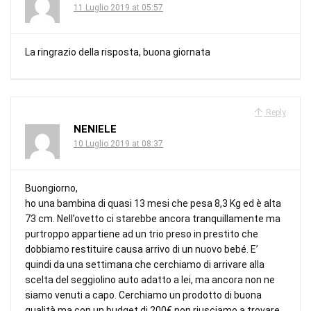
11 Luglio 2019 at 05:57
La ringrazio della risposta, buona giornata
Reply
NENIELE
10 Luglio 2019 at 08:37
Buongiorno,
ho una bambina di quasi 13 mesi che pesa 8,3 Kg ed è alta
73 cm. Nell’ovetto ci starebbe ancora tranquillamente ma
purtroppo appartiene ad un trio preso in prestito che
dobbiamo restituire causa arrivo di un nuovo bebé. E’
quindi da una settimana che cerchiamo di arrivare alla
scelta del seggiolino auto adatto a lei, ma ancora non ne
siamo venuti a capo. Cerchiamo un prodotto di buona
qualità ma con un budget di 200€ non riusciamo a trovare