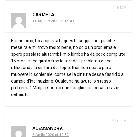
Reply
CARMELA
11 Agosto 2021 at 15:49
Buongiorno, ho acquistato questo seggiolino qualche
mese fa e mi trovo molto bene, ho solo un problema e
spero possiate aiutarmi: il mio bimbo ha da poco compiuto
15 mesi e l’ho girato fronte strada,il problema è che
utilizzando la cintura del top tether non riesco più a
muovere lo schienale, come se la cintura desse fastidio al
cambio d’inclinazione. Qualcuno ha avuto lo stesso
problema? Magari sono io che sbaglio qualcosa… grazie
dell’aiuto
Reply
ALESSANDRA
5 Aprile 2020 at 13:50