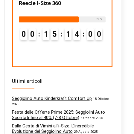
ze
Reecle I-Size 360
Chicco Moki
15
199,00€
ailable:
16
Already Sold:
18
Available:
26
75 %
69 %
5
9
0
0
1
5
1
3
5
9
Already Sold:
0
0
Ultimi articoli
Seggiolino Auto Kinderkraft Comfort Up
18 Ottobre
2025
Festa delle Offerte Prime 2025: Seggiolini Auto
Scontati fino al 40% (7-8 Ottobre)
6 Ottobre 2025
Dalla Cesta di Vimini all’i-Size: L’Incredibile
Evoluzione del Seggiolino Auto
29 Agosto 2025