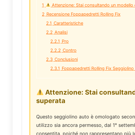
Reecle I-Size 360
Chicco M
1
Attenzione: Stai consultando un modello
2
Recensione Foppapedretti Rolling Fix
199,00€
Already Sold:
18
Available:
26
69 %
2.1
Caratteristiche
2.2
Analisi
0
0
1
5
1
4
0
5
Already So
2.2.1
Pro
0
0
2.2.2
Contro
2.3
Conclusioni
2.3.1
Foppapedretti Rolling Fix Seggiolino 
Attenzione: Stai consultan
superata
Questo seggiolino auto è omologato seco
utilizzo sia ancora permesso, dal 1° settem
consentita, poiché non rappresentano più l