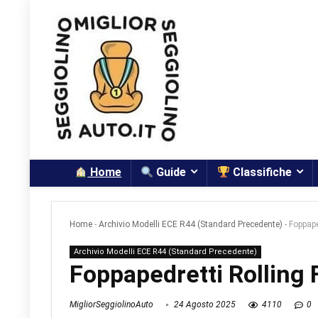
Home
Guide
Classifiche
Home
-
Archivio Modelli ECE R44 (Standard Precedente)
-
Foppape
Archivio Modelli ECE R44 (Standard Precedente)
Foppapedretti Rolling 
MigliorSeggiolinoAuto
24 Agosto 2025
4110
0