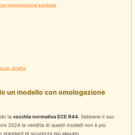
okita I-size
Bebeconfort EvolveFix i-Si
 con omologazione superata
159,90€
Already Sold:
12
Av
ld:
21
Available:
31
0
0
1
5
1
3
68 %
1
5
1
4
0
5
Auto, Grafite
do un modello con omologazione
ndo la
vecchia normativa ECE R44
. Sebbene il suo
bre 2024 la vendita di questi modelli non è più
o standard di sicurezza più elevato.